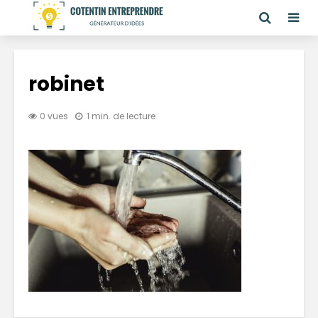
robinet
0 vues
1 min. de lecture