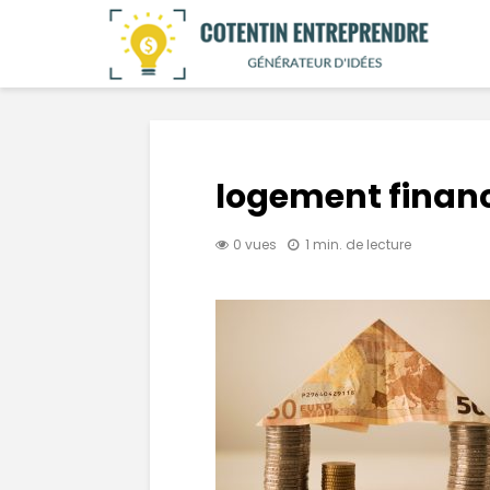
logement finan
0 vues
1 min. de lecture