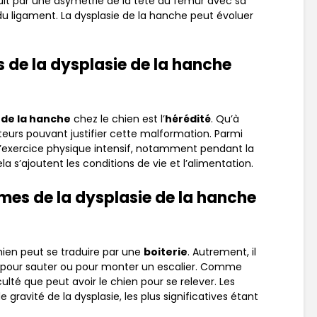
uit par une asymétrie de la tête du fémur avec sa
u ligament. La dysplasie de la hanche peut évoluer
s de la dysplasie de la hanche
 de la hanche
chez le chien est l’
hérédité
. Qu’à
acteurs pouvant justifier cette malformation. Parmi
t l’exercice physique intensif, notamment pendant la
a s’ajoutent les conditions de vie et l’alimentation.
mes de la dysplasie de la hanche
hien peut se traduire par une
boiterie
. Autrement, il
és pour sauter ou pour monter un escalier. Comme
culté que peut avoir le chien pour se relever. Les
avité de la dysplasie, les plus significatives étant