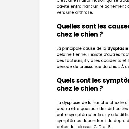
C’est une malformation qui se trad
cavité entraînant un relâchement d
vers une arthrose.
Quelles sont les cause
chez le chien ?
La principale cause de la
dysplasie
cela ne tienne, il existe d’autres f
ces facteurs, il y a les accidents e
période de croissance du chiot. À cel
Quels sont les symptô
chez le chien ?
La dysplasie de la hanche chez le c
pourra être question des difficult
autre symptôme enfin, il y a la diffi
symptômes dépendront du degré de gr
celles des classes C, D et E.